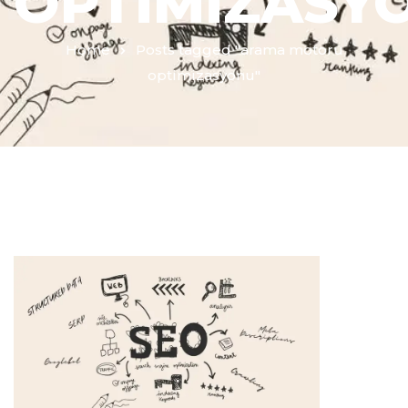
OPTIMIZASY
Home
Posts tagged "arama motoru
optimizasyonu"