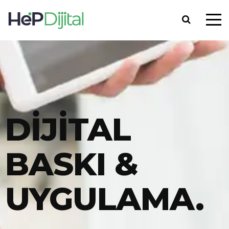
DİJİTAL
BASKI &
UYGULAMA.