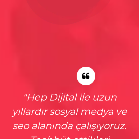
"Yeme-İçme sektöründeki
"Hep Dijital ile uzun
yıllardır sosyal medya ve
firmamıza, pandemi
seo alanında çalışıyoruz.
başından beri yaptıkları